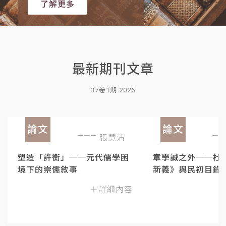
了解更多
最新期刊文章
37卷1期 2026
論文
論文
張慧清
塑造「許衡」──元代儒學困
章學誠之外──杜
境下的崇儒敘事
新義》與民初目錄
＋詳細內容