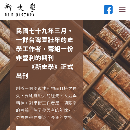
民國七十九年三月，
一群台灣青壯年的史
學工作者，籌組一份
非營利的期刊
──《新史學》正式
出刊
創辦一個學術性刊物而且持之長
久，要耗費鉅大的經費、人力與
精神，對學術工作者是一項艱辛
的考驗，除了參與者的熱忱外，
更需要學界廣泛而長期的支持