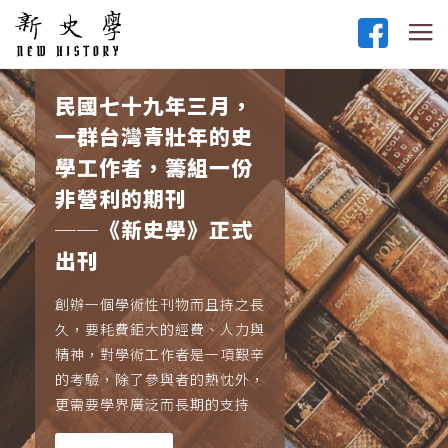
民國七十九年三月，
一群台灣青壯年的史
學工作者，籌組一份
非營利的期刊
──《新史學》正式
出刊
創辦一個學術性刊物而且持之長
久，要耗費鉅大的經費、人力與
精神，對學術工作者是一項艱辛
的考驗，除了參與者的熱忱外，
更需要學界廣泛而長期的支持