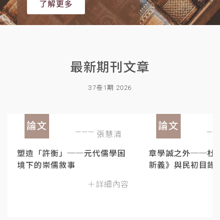
了解更多
最新期刊文章
37卷1期 2026
論文
論文
張慧清
塑造「許衡」──元代儒學困
章學誠之外──杜
境下的崇儒敘事
新義》與民初目錄
＋詳細內容