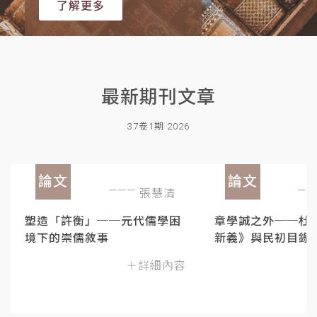
了解更多
最新期刊文章
37卷1期 2026
論文
論文
張慧清
塑造「許衡」──元代儒學困
章學誠之外──杜
境下的崇儒敘事
新義》與民初目錄
＋詳細內容