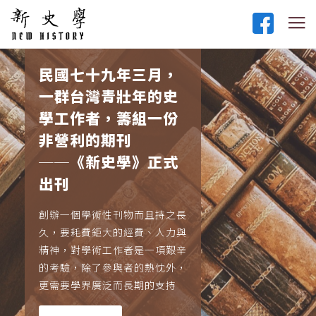
民國七十九年三月，
一群台灣青壯年的史
學工作者，籌組一份
非營利的期刊
──《新史學》正式
出刊
創辦一個學術性刊物而且持之長
久，要耗費鉅大的經費、人力與
精神，對學術工作者是一項艱辛
的考驗，除了參與者的熱忱外，
更需要學界廣泛而長期的支持