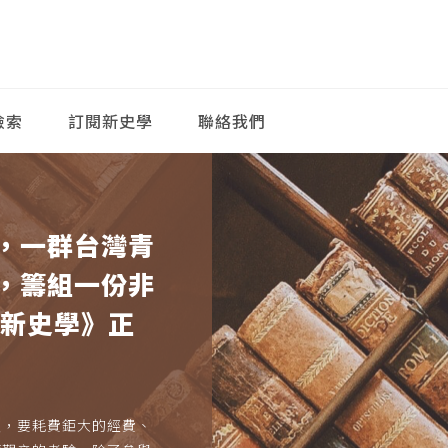
檢索
訂閱新史學
聯絡我們
，一群台灣青
，籌組一份非
《新史學》正
久，要耗費鉅大的經費、