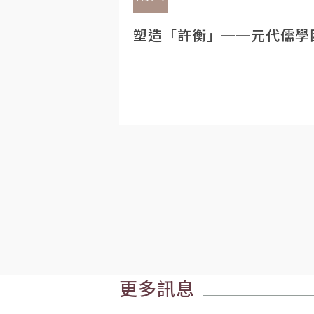
塑造「許衡」──元代儒學
更多訊息