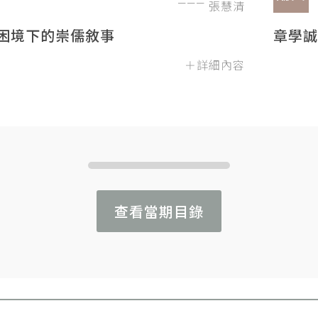
張慧清
困境下的崇儒敘事
章學誠
＋詳細內容
查看當期目錄