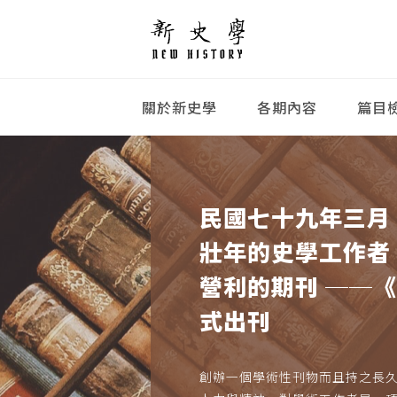
關於新史學
各期內容
篇目
民國七十九年三月
壯年的史學工作者
營利的期刊 ──
式出刊
創辦一個學術性刊物而且持之長