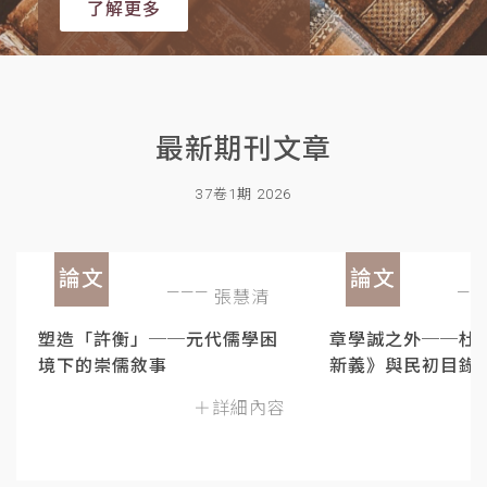
了解更多
最新期刊文章
37卷1期 2026
論文
論文
張慧清
塑造「許衡」──元代儒學困
章學誠之外──杜
境下的崇儒敘事
新義》與民初目錄
＋詳細內容