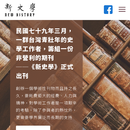
民國七十九年三月，
一群台灣青壯年的史
學工作者，籌組一份
非營利的期刊
──《新史學》正式
出刊
創辦一個學術性刊物而且持之長
久，要耗費鉅大的經費、人力與
精神，對學術工作者是一項艱辛
的考驗，除了參與者的熱忱外，
更需要學界廣泛而長期的支持