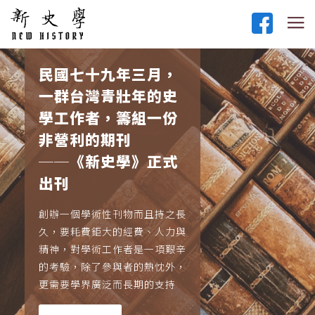
民國七十九年三月，
一群台灣青壯年的史
學工作者，籌組一份
非營利的期刊
──《新史學》正式
出刊
創辦一個學術性刊物而且持之長
久，要耗費鉅大的經費、人力與
精神，對學術工作者是一項艱辛
的考驗，除了參與者的熱忱外，
更需要學界廣泛而長期的支持