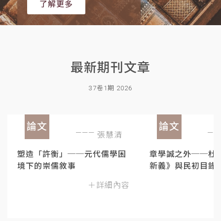
了解更多
最新期刊文章
37卷1期 2026
論文
論文
張慧清
塑造「許衡」──元代儒學困
章學誠之外──杜
境下的崇儒敘事
新義》與民初目錄
＋詳細內容