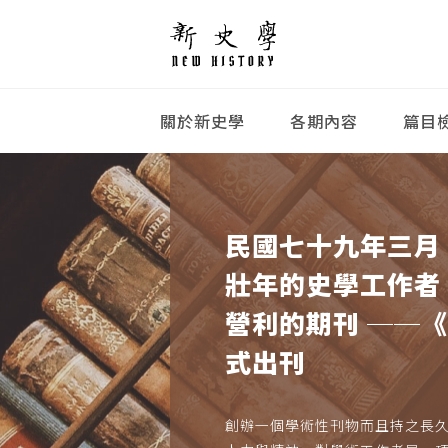
關於新史學
各期內容
篇目
民國七十九年三月
壯年的史學工作者
營利的期刊 ──
式出刊
創辦一個學術性刊物而且持之長