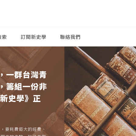
檢索
訂閱新史學
聯絡我們
，一群台灣青
，籌組一份非
《新史學》正
久，要耗費鉅大的經費、