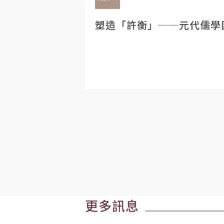
塑造「許衡」──元代儒學
更多訊息