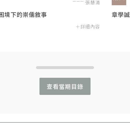
張慧清
困境下的崇儒敘事
章學誠
＋詳細內容
查看當期目錄