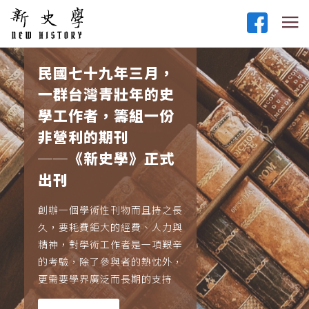
民國七十九年三月，
一群台灣青壯年的史
學工作者，籌組一份
非營利的期刊
──《新史學》正式
出刊
創辦一個學術性刊物而且持之長
久，要耗費鉅大的經費、人力與
精神，對學術工作者是一項艱辛
的考驗，除了參與者的熱忱外，
更需要學界廣泛而長期的支持