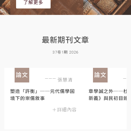
了解更多
最新期刊文章
37卷1期 2026
論文
論文
張慧清
塑造「許衡」──元代儒學困
章學誠之外──杜
境下的崇儒敘事
新義》與民初目錄
＋詳細內容