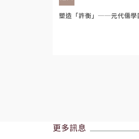
塑造「許衡」──元代儒學
更多訊息