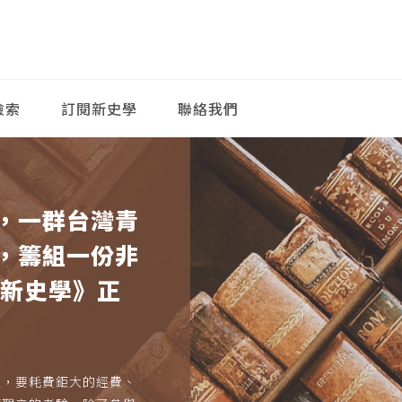
檢索
訂閱新史學
聯絡我們
，一群台灣青
，籌組一份非
《新史學》正
久，要耗費鉅大的經費、