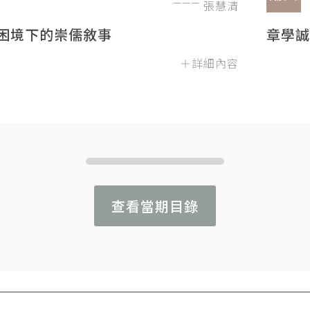
張慧清
困境下的崇儒敘事
章學誠
＋詳細內容
查看當期目錄