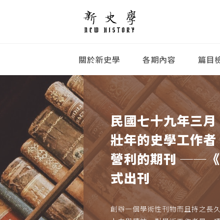
關於新史學
各期內容
篇目
民國七十九年三月
壯年的史學工作者
營利的期刊 ──
式出刊
創辦一個學術性刊物而且持之長