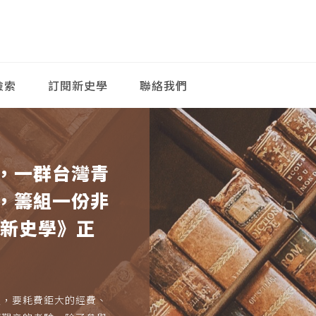
檢索
訂閱新史學
聯絡我們
，一群台灣青
，籌組一份非
《新史學》正
久，要耗費鉅大的經費、