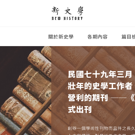
關於新史學
各期內容
篇目
民國七十九年三月
壯年的史學工作者
營利的期刊 ──
式出刊
創辦一個學術性刊物而且持之長