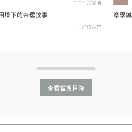
張慧清
困境下的崇儒敘事
章學誠
＋詳細內容
查看當期目錄