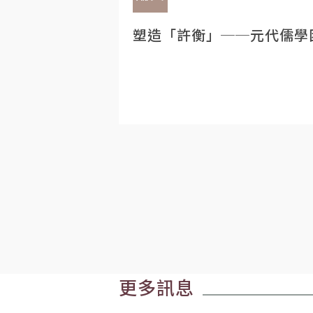
塑造「許衡」──元代儒學
更多訊息