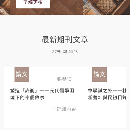
了解更多
最新期刊文章
37卷1期 2026
論文
論文
張慧清
塑造「許衡」──元代儒學困
章學誠之外──杜
境下的崇儒敘事
新義》與民初目錄
＋詳細內容