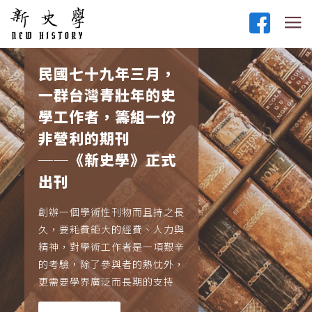
民國七十九年三月，
一群台灣青壯年的史
學工作者，籌組一份
非營利的期刊
──《新史學》正式
出刊
創辦一個學術性刊物而且持之長
久，要耗費鉅大的經費、人力與
精神，對學術工作者是一項艱辛
的考驗，除了參與者的熱忱外，
更需要學界廣泛而長期的支持