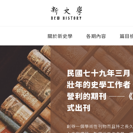
關於新史學
各期內容
篇目
民國七十九年三月
壯年的史學工作者
營利的期刊 ──
式出刊
創辦一個學術性刊物而且持之長