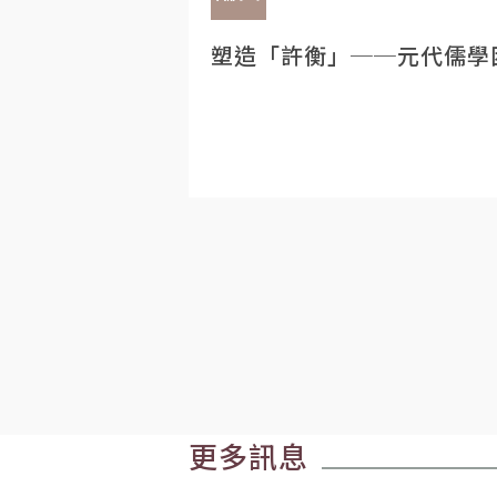
塑造「許衡」──元代儒學
更多訊息