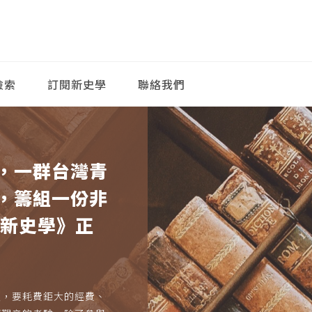
檢索
訂閱新史學
聯絡我們
，一群台灣青
，籌組一份非
《新史學》正
久，要耗費鉅大的經費、