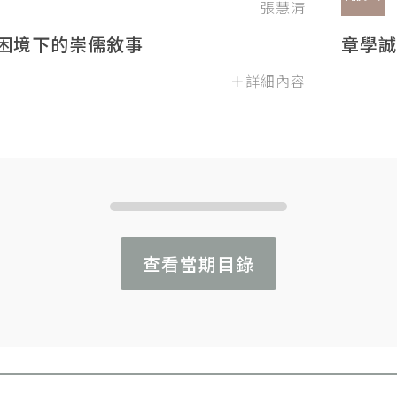
張慧清
困境下的崇儒敘事
章學誠
＋詳細內容
查看當期目錄