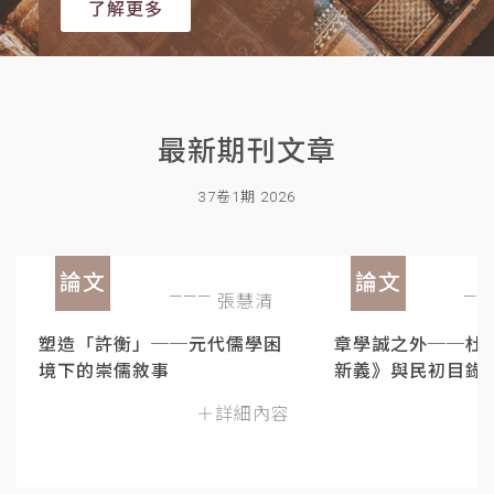
了解更多
最新期刊文章
37卷1期 2026
論文
論文
張慧清
塑造「許衡」──元代儒學困
章學誠之外──杜
境下的崇儒敘事
新義》與民初目錄
＋詳細內容