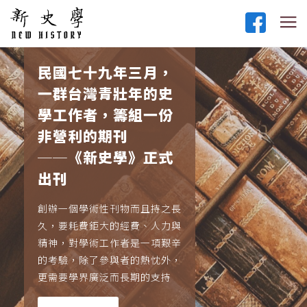
民國七十九年三月，
一群台灣青壯年的史
學工作者，籌組一份
非營利的期刊
──《新史學》正式
出刊
創辦一個學術性刊物而且持之長
久，要耗費鉅大的經費、人力與
精神，對學術工作者是一項艱辛
的考驗，除了參與者的熱忱外，
更需要學界廣泛而長期的支持