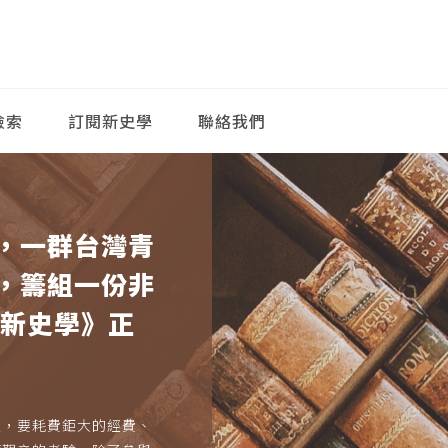
檢索
訂閱新史學
聯絡我們
，一群台灣青
，籌組一份非
《新史學》正
久，要耗費鉅大的經費、