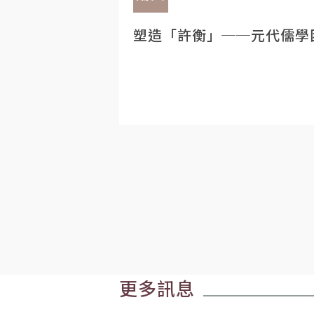
塑造「許衡」──元代儒學
更多訊息