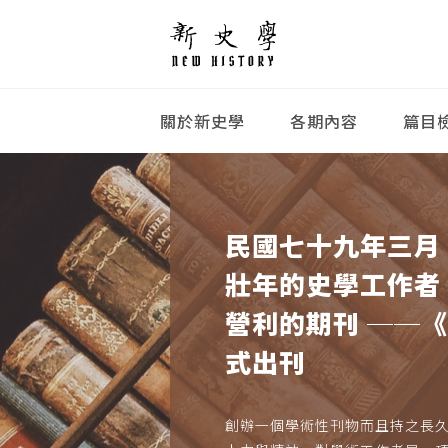
關於新史學
各期內容
篇目
民國七十九年三月
壯年的史學工作者
營利的期刊 ──
式出刊
創辦一個學術性刊物而且持之長