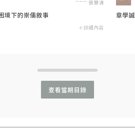
張慧清
困境下的崇儒敘事
章學誠
＋詳細內容
查看當期目錄