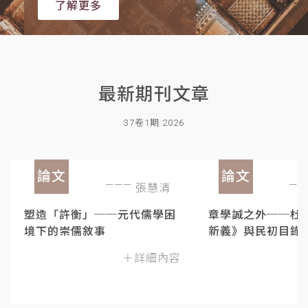
了解更多
最新期刊文章
37卷1期 2026
論文
論文
張慧清
塑造「許衡」──元代儒學困
章學誠之外──杜
境下的崇儒敘事
新義》與民初目錄
＋詳細內容