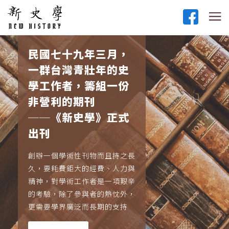
民國七十九年三月，
一群台灣青壯年的史
學工作者，籌組一份
非營利的期刊
──《新史學》正式
出刊
創辦一個學術性刊物而且持之長
久，要耗費鉅大的經費、人力與
精神，對學術工作者是一項艱辛
的考驗，除了參與者的熱忱外，
更需要學界廣泛而長期的支持