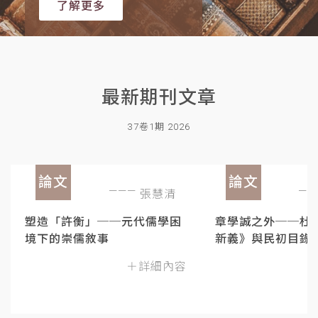
了解更多
最新期刊文章
37卷1期 2026
論文
論文
張慧清
塑造「許衡」──元代儒學困
章學誠之外──杜
境下的崇儒敘事
新義》與民初目錄
＋詳細內容