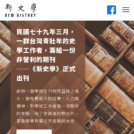
民國七十九年三月，
一群台灣青壯年的史
學工作者，籌組一份
非營利的期刊
──《新史學》正式
出刊
創辦一個學術性刊物而且持之長
久，要耗費鉅大的經費、人力與
精神，對學術工作者是一項艱辛
的考驗，除了參與者的熱忱外，
更需要學界廣泛而長期的支持