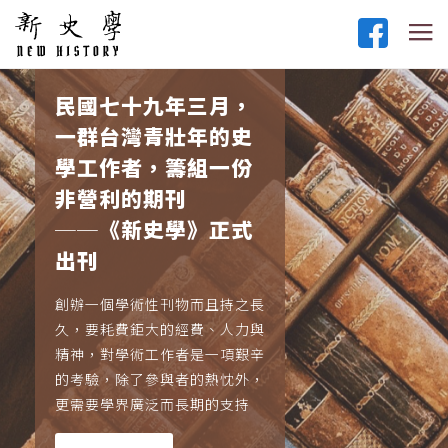
民國七十九年三月，
一群台灣青壯年的史
學工作者，籌組一份
非營利的期刊
──《新史學》正式
出刊
創辦一個學術性刊物而且持之長
久，要耗費鉅大的經費、人力與
精神，對學術工作者是一項艱辛
的考驗，除了參與者的熱忱外，
更需要學界廣泛而長期的支持