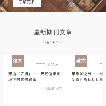
了解更多
最新期刊文章
37卷1期 2026
論文
論文
張慧清
塑造「許衡」──元代儒學困
章學誠之外──杜
境下的崇儒敘事
新義》與民初目錄
＋詳細內容