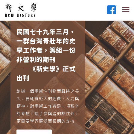
民國七十九年三月，
一群台灣青壯年的史
學工作者，籌組一份
非營利的期刊
──《新史學》正式
出刊
創辦一個學術性刊物而且持之長
久，要耗費鉅大的經費、人力與
精神，對學術工作者是一項艱辛
的考驗，除了參與者的熱忱外，
更需要學界廣泛而長期的支持