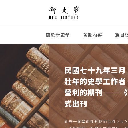
關於新史學
各期內容
篇目
民國七十九年三月
壯年的史學工作者
營利的期刊 ──
式出刊
創辦一個學術性刊物而且持之長