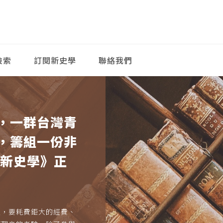
檢索
訂閱新史學
聯絡我們
，一群台灣青
，籌組一份非
《新史學》正
久，要耗費鉅大的經費、