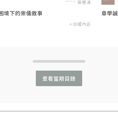
張慧清
困境下的崇儒敘事
章學誠
＋詳細內容
查看當期目錄