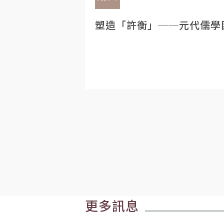
塑造「許衡」──元代儒學
更多訊息