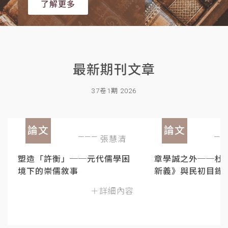
了解更多
最新期刊文章
37卷1期 2026
論文
論文
張慧清
塑造「許衡」──元代儒學困
章學誠之外──杜
境下的崇儒敘事
新義》與民初目錄
＋詳細內容