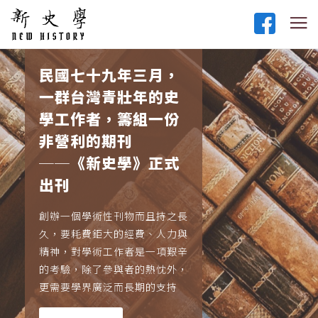
民國七十九年三月，
一群台灣青壯年的史
學工作者，籌組一份
非營利的期刊
──《新史學》正式
出刊
創辦一個學術性刊物而且持之長
久，要耗費鉅大的經費、人力與
精神，對學術工作者是一項艱辛
的考驗，除了參與者的熱忱外，
更需要學界廣泛而長期的支持