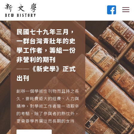
民國七十九年三月，
一群台灣青壯年的史
學工作者，籌組一份
非營利的期刊
──《新史學》正式
出刊
創辦一個學術性刊物而且持之長
久，要耗費鉅大的經費、人力與
精神，對學術工作者是一項艱辛
的考驗，除了參與者的熱忱外，
更需要學界廣泛而長期的支持