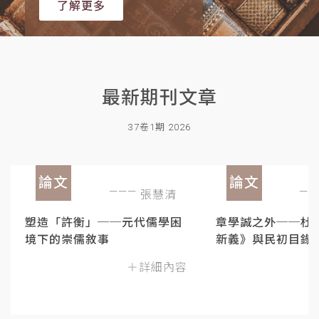
了解更多
最新期刊文章
37卷1期 2026
論文
論文
張慧清
塑造「許衡」──元代儒學困
章學誠之外──杜
境下的崇儒敘事
新義》與民初目錄
＋詳細內容