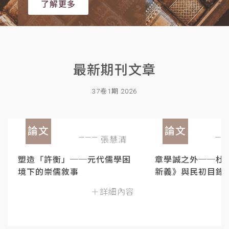
了解更多
最新期刊文章
37卷1期 2026
論文
論文
張慧清
塑造「許衡」──元代儒學困
章學誠之外──杜
境下的崇儒敘事
新義》與民初目錄
＋詳細內容