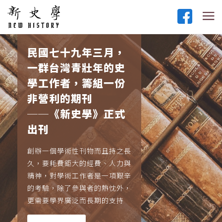
民國七十九年三月，
一群台灣青壯年的史
學工作者，籌組一份
非營利的期刊
──《新史學》正式
出刊
創辦一個學術性刊物而且持之長
久，要耗費鉅大的經費、人力與
精神，對學術工作者是一項艱辛
的考驗，除了參與者的熱忱外，
更需要學界廣泛而長期的支持