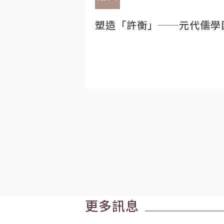
塑造「許衡」──元代儒學
更多訊息