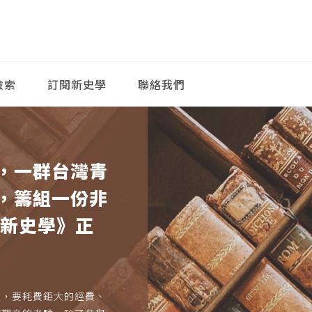
檢索
訂閱新史學
聯絡我們
，一群台灣青
，籌組一份非
《新史學》正
久，要耗費鉅大的經費、