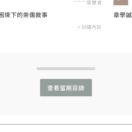
張慧清
困境下的崇儒敘事
章學誠
＋詳細內容
查看當期目錄