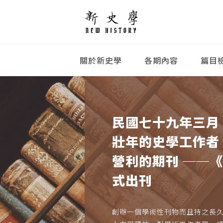
關於新史學
各期內容
篇目
民國七十九年三月
壯年的史學工作者
營利的期刊 ──
式出刊
創辦一個學術性刊物而且持之長