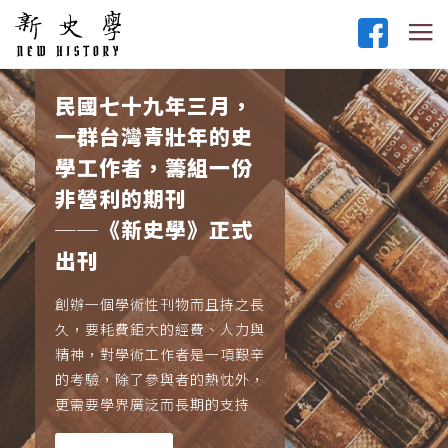
民國七十九年三月，
一群台灣青壯年的史
學工作者，籌組一份
非營利的期刊
──《新史學》正式
出刊
創辦一個學術性刊物而且持之長
久，要耗費鉅大的經費、人力與
精神，對學術工作者是一項艱辛
的考驗，除了參與者的熱忱外，
更需要學界廣泛而長期的支持