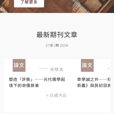
了解更多
最新期刊文章
37卷1期 2026
論文
論文
張慧清
塑造「許衡」──元代儒學困
章學誠之外──杜
境下的崇儒敘事
新義》與民初目錄
＋詳細內容