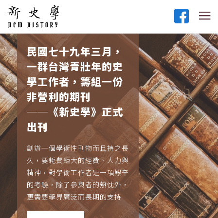
民國七十九年三月，
一群台灣青壯年的史
學工作者，籌組一份
非營利的期刊
──《新史學》正式
出刊
創辦一個學術性刊物而且持之長
久，要耗費鉅大的經費、人力與
精神，對學術工作者是一項艱辛
的考驗，除了參與者的熱忱外，
更需要學界廣泛而長期的支持