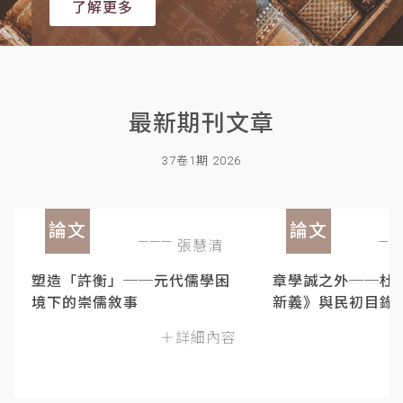
了解更多
最新期刊文章
37卷1期 2026
論文
論文
張慧清
塑造「許衡」──元代儒學困
章學誠之外──杜
境下的崇儒敘事
新義》與民初目錄
＋詳細內容