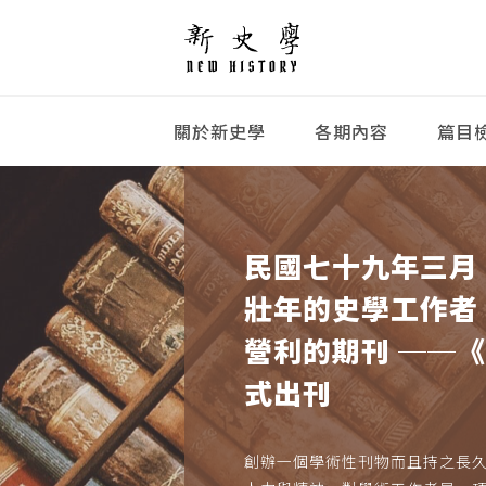
關於新史學
各期內容
篇目
民國七十九年三月
壯年的史學工作者
營利的期刊 ──
式出刊
創辦一個學術性刊物而且持之長