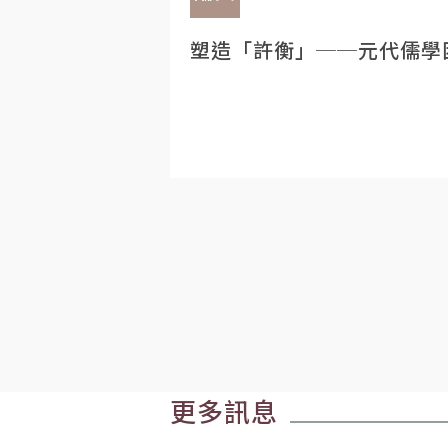
塑造「許衡」──元代儒學
更多訊息