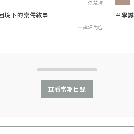
張慧清
困境下的崇儒敘事
章學誠
＋詳細內容
查看當期目錄