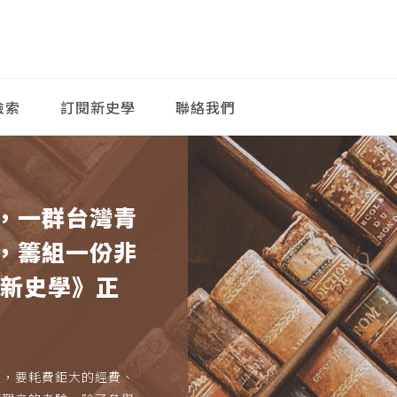
檢索
訂閱新史學
聯絡我們
，一群台灣青
，籌組一份非
《新史學》正
久，要耗費鉅大的經費、