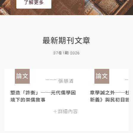
了解更多
最新期刊文章
37卷1期 2026
論文
論文
張慧清
塑造「許衡」──元代儒學困
章學誠之外──杜
境下的崇儒敘事
新義》與民初目錄
＋詳細內容