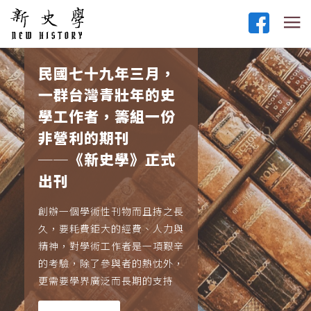
民國七十九年三月，
一群台灣青壯年的史
學工作者，籌組一份
非營利的期刊
──《新史學》正式
出刊
創辦一個學術性刊物而且持之長
久，要耗費鉅大的經費、人力與
精神，對學術工作者是一項艱辛
的考驗，除了參與者的熱忱外，
更需要學界廣泛而長期的支持