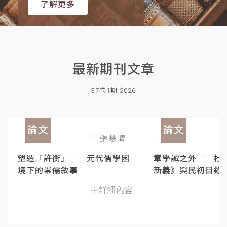
了解更多
最新期刊文章
37卷1期 2026
論文
論文
張慧清
塑造「許衡」──元代儒學困
章學誠之外──杜
境下的崇儒敘事
新義》與民初目錄
＋詳細內容