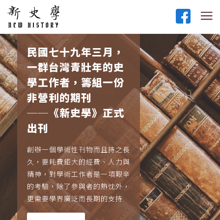
民國七十九年三月，
一群台灣青壯年的史
學工作者，籌組一份
非營利的期刊
──《新史學》正式
出刊
創辦一個學術性刊物而且持之長
久，要耗費鉅大的經費、人力與
精神，對學術工作者是一項艱辛
的考驗，除了參與者的熱忱外，
更需要學界廣泛而長期的支持