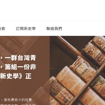
檢索
訂閱新史學
聯絡我們
，一群台灣青
，籌組一份非
《新史學》正
久，要耗費鉅大的經費、