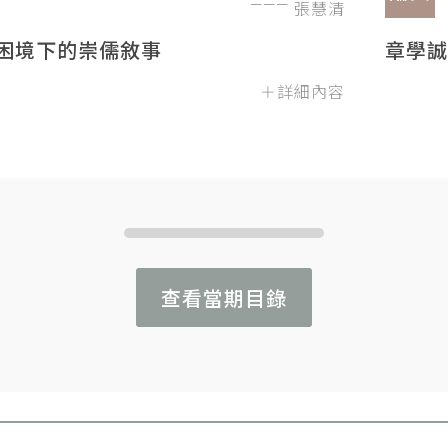
張慧清
困境下的崇儒敘事
章學誠
＋詳細內容
查看當期目錄