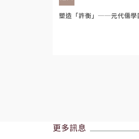
塑造「許衡」──元代儒學
更多訊息