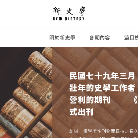
關於新史學
各期內容
篇目
民國七十九年三月
壯年的史學工作者
營利的期刊 ──
式出刊
創辦一個學術性刊物而且持之長