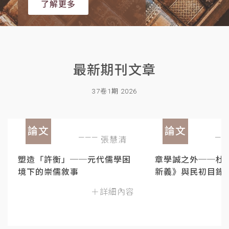
了解更多
最新期刊文章
37卷1期 2026
論文
論文
張慧清
塑造「許衡」──元代儒學困
章學誠之外──杜
境下的崇儒敘事
新義》與民初目錄
＋詳細內容