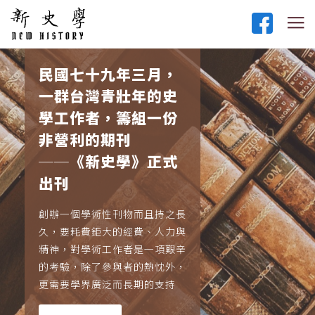
民國七十九年三月，
一群台灣青壯年的史
學工作者，籌組一份
非營利的期刊
──《新史學》正式
出刊
創辦一個學術性刊物而且持之長
久，要耗費鉅大的經費、人力與
精神，對學術工作者是一項艱辛
的考驗，除了參與者的熱忱外，
更需要學界廣泛而長期的支持