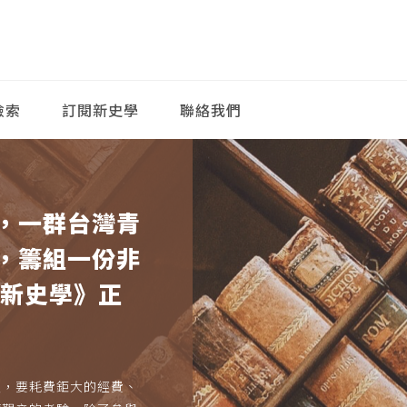
檢索
訂閱新史學
聯絡我們
，一群台灣青
，籌組一份非
《新史學》正
久，要耗費鉅大的經費、