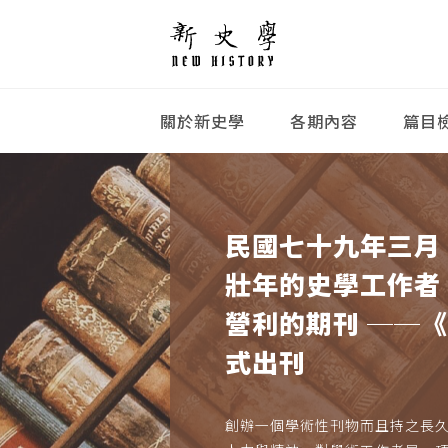
關於新史學
各期內容
篇目
民國七十九年三月
壯年的史學工作者
營利的期刊 ──
式出刊
創辦一個學術性刊物而且持之長