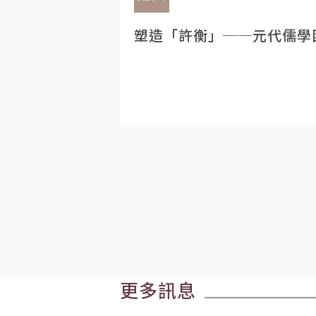
塑造「許衡」──元代儒學
更多訊息