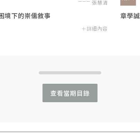
張慧清
困境下的崇儒敘事
章學誠
＋詳細內容
查看當期目錄