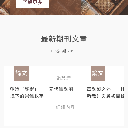
了解更多
最新期刊文章
37卷1期 2026
論文
論文
張慧清
塑造「許衡」──元代儒學困
章學誠之外──杜
境下的崇儒敘事
新義》與民初目錄
＋詳細內容