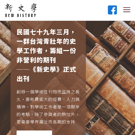
民國七十九年三月，
一群台灣青壯年的史
學工作者，籌組一份
非營利的期刊
──《新史學》正式
出刊
創辦一個學術性刊物而且持之長
久，要耗費鉅大的經費、人力與
精神，對學術工作者是一項艱辛
的考驗，除了參與者的熱忱外，
更需要學界廣泛而長期的支持