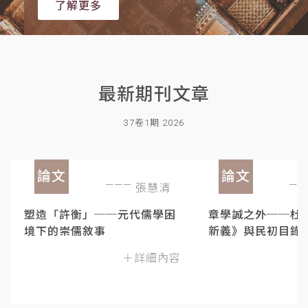
了解更多
最新期刊文章
37卷1期 2026
論文
論文
張慧清
塑造「許衡」──元代儒學困
章學誠之外──杜
境下的崇儒敘事
新義》與民初目錄
＋詳細內容