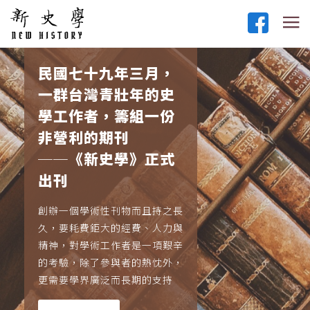
民國七十九年三月，
一群台灣青壯年的史
學工作者，籌組一份
非營利的期刊
──《新史學》正式
出刊
創辦一個學術性刊物而且持之長
久，要耗費鉅大的經費、人力與
精神，對學術工作者是一項艱辛
的考驗，除了參與者的熱忱外，
更需要學界廣泛而長期的支持