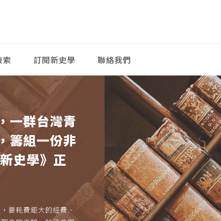
檢索
訂閱新史學
聯絡我們
，一群台灣青
，籌組一份非
《新史學》正
久，要耗費鉅大的經費、