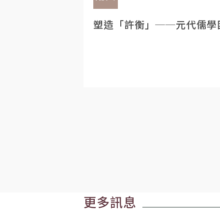
塑造「許衡」──元代儒學
更多訊息