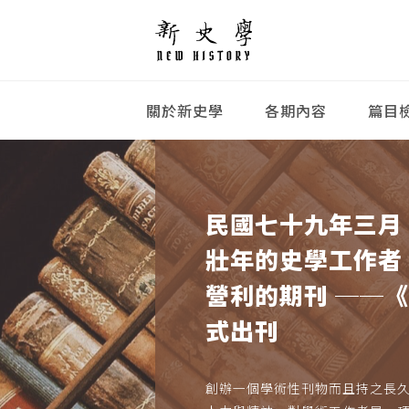
關於新史學
各期內容
篇目
民國七十九年三月
壯年的史學工作者
營利的期刊 ──
式出刊
創辦一個學術性刊物而且持之長