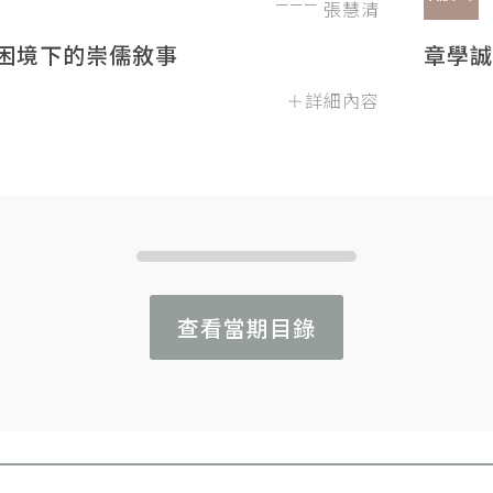
張慧清
困境下的崇儒敘事
章學誠
＋詳細內容
查看當期目錄