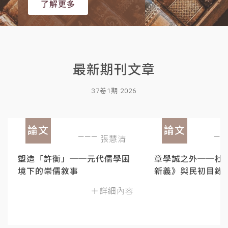
了解更多
最新期刊文章
37卷1期 2026
論文
論文
張慧清
塑造「許衡」──元代儒學困
章學誠之外──杜
境下的崇儒敘事
新義》與民初目錄
＋詳細內容