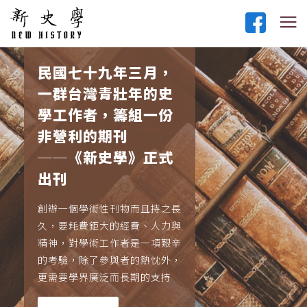
民國七十九年三月，
一群台灣青壯年的史
學工作者，籌組一份
非營利的期刊
──《新史學》正式
出刊
創辦一個學術性刊物而且持之長
久，要耗費鉅大的經費、人力與
精神，對學術工作者是一項艱辛
的考驗，除了參與者的熱忱外，
更需要學界廣泛而長期的支持