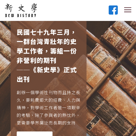
民國七十九年三月，
一群台灣青壯年的史
學工作者，籌組一份
非營利的期刊
──《新史學》正式
出刊
創辦一個學術性刊物而且持之長
久，要耗費鉅大的經費、人力與
精神，對學術工作者是一項艱辛
的考驗，除了參與者的熱忱外，
更需要學界廣泛而長期的支持