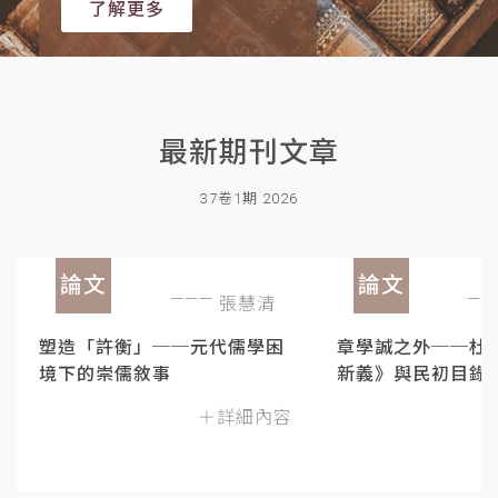
了解更多
最新期刊文章
37卷1期 2026
論文
論文
張慧清
塑造「許衡」──元代儒學困
章學誠之外──杜
境下的崇儒敘事
新義》與民初目錄
＋詳細內容