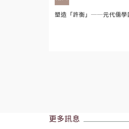
塑造「許衡」──元代儒學
更多訊息