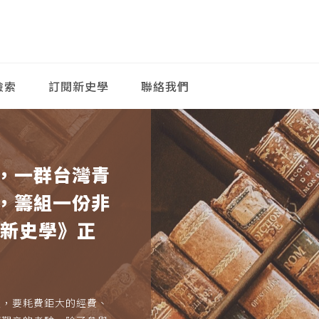
檢索
訂閱新史學
聯絡我們
，一群台灣青
，籌組一份非
《新史學》正
久，要耗費鉅大的經費、