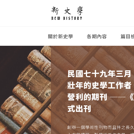
關於新史學
各期內容
篇目
民國七十九年三月
壯年的史學工作者
營利的期刊 ──
式出刊
創辦一個學術性刊物而且持之長