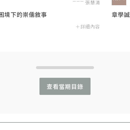
張慧清
困境下的崇儒敘事
章學誠
＋詳細內容
查看當期目錄