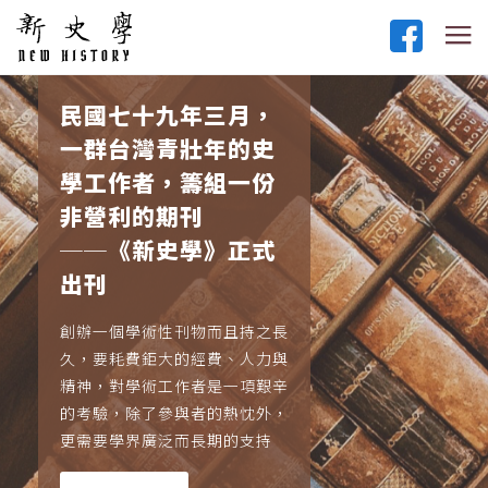
民國七十九年三月，
一群台灣青壯年的史
學工作者，籌組一份
非營利的期刊
──《新史學》正式
出刊
創辦一個學術性刊物而且持之長
久，要耗費鉅大的經費、人力與
精神，對學術工作者是一項艱辛
的考驗，除了參與者的熱忱外，
更需要學界廣泛而長期的支持