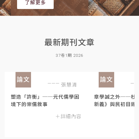
了解更多
最新期刊文章
37卷1期 2026
論文
論文
張慧清
塑造「許衡」──元代儒學困
章學誠之外──杜
境下的崇儒敘事
新義》與民初目錄
＋詳細內容