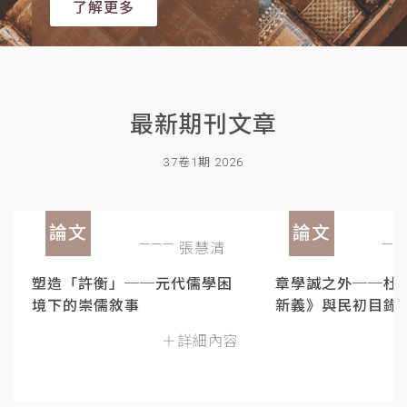
了解更多
最新期刊文章
37卷1期 2026
論文
論文
張慧清
塑造「許衡」──元代儒學困
章學誠之外──杜
境下的崇儒敘事
新義》與民初目錄
＋詳細內容