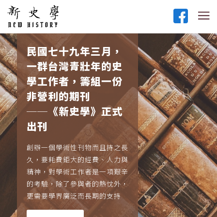
民國七十九年三月，
一群台灣青壯年的史
學工作者，籌組一份
非營利的期刊
──《新史學》正式
出刊
創辦一個學術性刊物而且持之長
久，要耗費鉅大的經費、人力與
精神，對學術工作者是一項艱辛
的考驗，除了參與者的熱忱外，
更需要學界廣泛而長期的支持