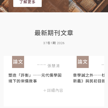
了解更多
最新期刊文章
37卷1期 2026
論文
論文
張慧清
塑造「許衡」──元代儒學困
章學誠之外──杜
境下的崇儒敘事
新義》與民初目錄
＋詳細內容