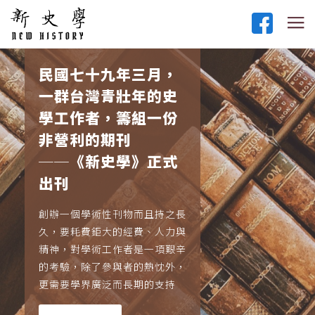
民國七十九年三月，
一群台灣青壯年的史
學工作者，籌組一份
非營利的期刊
──《新史學》正式
出刊
創辦一個學術性刊物而且持之長
久，要耗費鉅大的經費、人力與
精神，對學術工作者是一項艱辛
的考驗，除了參與者的熱忱外，
更需要學界廣泛而長期的支持