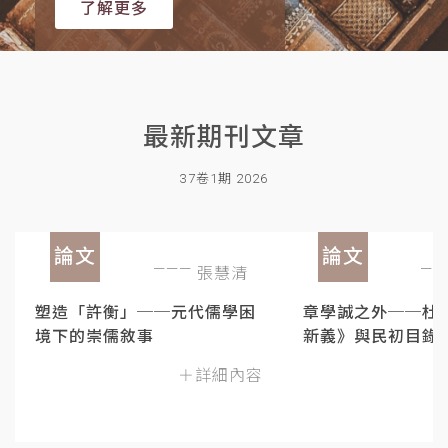
了解更多
最新期刊文章
37卷1期 2026
論文
論文
張慧清
塑造「許衡」──元代儒學困
章學誠之外──杜
境下的崇儒敘事
新義》與民初目錄
＋詳細內容