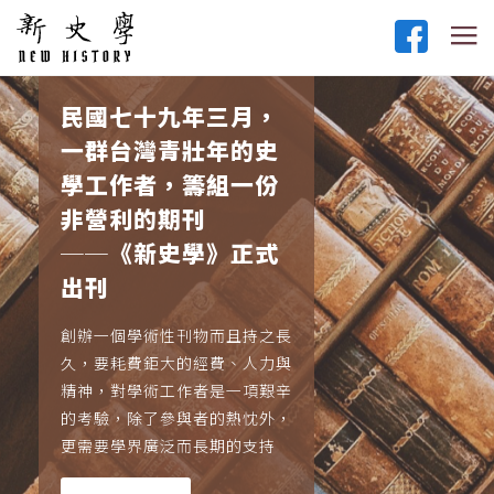
民國七十九年三月，
一群台灣青壯年的史
學工作者，籌組一份
非營利的期刊
──《新史學》正式
出刊
創辦一個學術性刊物而且持之長
久，要耗費鉅大的經費、人力與
精神，對學術工作者是一項艱辛
的考驗，除了參與者的熱忱外，
更需要學界廣泛而長期的支持