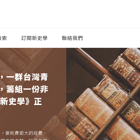
檢索
訂閱新史學
聯絡我們
，一群台灣青
，籌組一份非
《新史學》正
久，要耗費鉅大的經費、