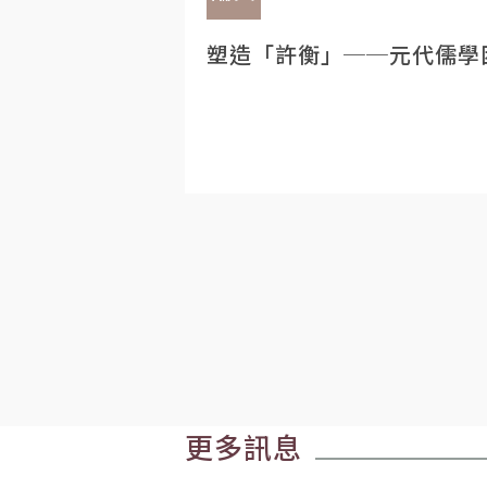
塑造「許衡」──元代儒學
更多訊息