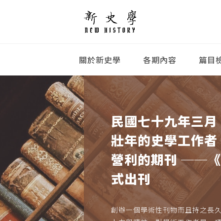
關於新史學
各期內容
篇目
民國七十九年三月
壯年的史學工作者
營利的期刊 ──
式出刊
創辦一個學術性刊物而且持之長