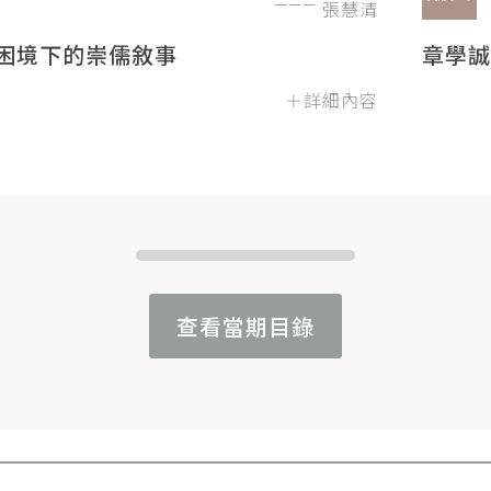
張慧清
困境下的崇儒敘事
章學誠
＋詳細內容
查看當期目錄