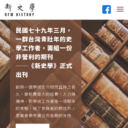
民國七十九年三月，
一群台灣青壯年的史
學工作者，籌組一份
非營利的期刊
──《新史學》正式
出刊
創辦一個學術性刊物而且持之長
久，要耗費鉅大的經費、人力與
精神，對學術工作者是一項艱辛
的考驗，除了參與者的熱忱外，
更需要學界廣泛而長期的支持