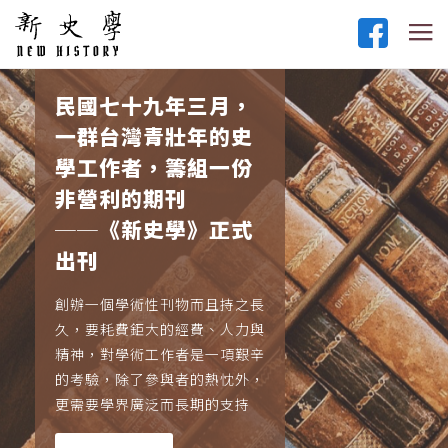
民國七十九年三月，
一群台灣青壯年的史
學工作者，籌組一份
非營利的期刊
──《新史學》正式
出刊
創辦一個學術性刊物而且持之長
久，要耗費鉅大的經費、人力與
精神，對學術工作者是一項艱辛
的考驗，除了參與者的熱忱外，
更需要學界廣泛而長期的支持