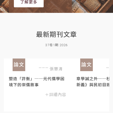
了解更多
最新期刊文章
37卷1期 2026
論文
論文
張慧清
塑造「許衡」──元代儒學困
章學誠之外──杜
境下的崇儒敘事
新義》與民初目錄
＋詳細內容