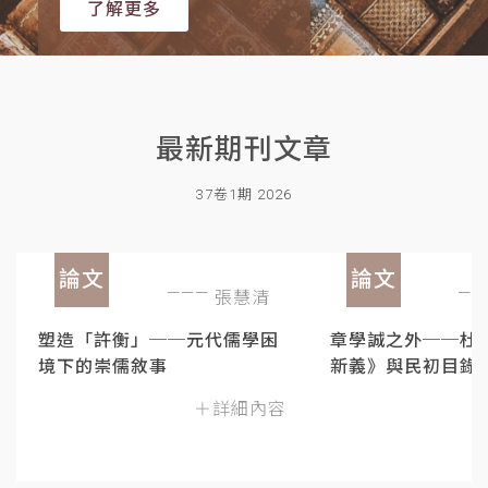
了解更多
最新期刊文章
37卷1期 2026
論文
論文
張慧清
塑造「許衡」──元代儒學困
章學誠之外──杜
境下的崇儒敘事
新義》與民初目錄
＋詳細內容