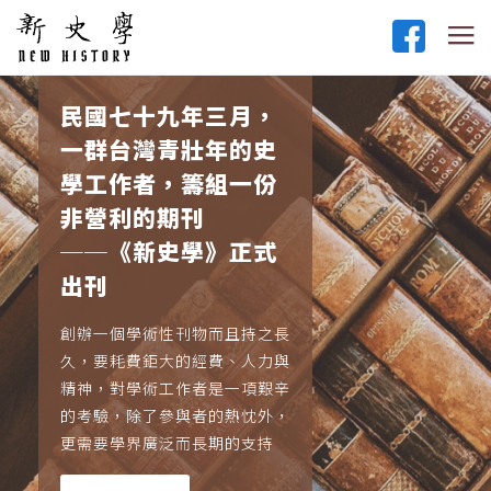
民國七十九年三月，
一群台灣青壯年的史
學工作者，籌組一份
非營利的期刊
──《新史學》正式
出刊
創辦一個學術性刊物而且持之長
久，要耗費鉅大的經費、人力與
精神，對學術工作者是一項艱辛
的考驗，除了參與者的熱忱外，
更需要學界廣泛而長期的支持