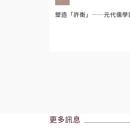
塑造「許衡」──元代儒學
更多訊息