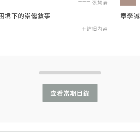
張慧清
困境下的崇儒敘事
章學誠
＋詳細內容
查看當期目錄