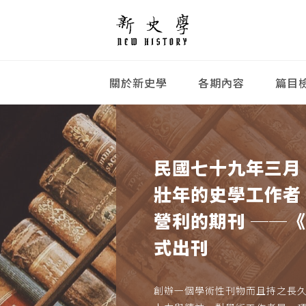
關於新史學
各期內容
篇目
民國七十九年三月
壯年的史學工作者
營利的期刊 ──
式出刊
創辦一個學術性刊物而且持之長