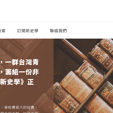
檢索
訂閱新史學
聯絡我們
，一群台灣青
，籌組一份非
《新史學》正
久，要耗費鉅大的經費、