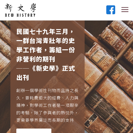
民國七十九年三月，
一群台灣青壯年的史
學工作者，籌組一份
非營利的期刊
──《新史學》正式
出刊
創辦一個學術性刊物而且持之長
久，要耗費鉅大的經費、人力與
精神，對學術工作者是一項艱辛
的考驗，除了參與者的熱忱外，
更需要學界廣泛而長期的支持