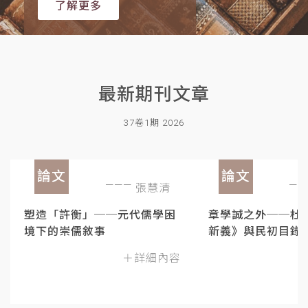
了解更多
最新期刊文章
37卷1期 2026
論文
論文
張慧清
塑造「許衡」──元代儒學困
章學誠之外──杜
境下的崇儒敘事
新義》與民初目錄
＋詳細內容