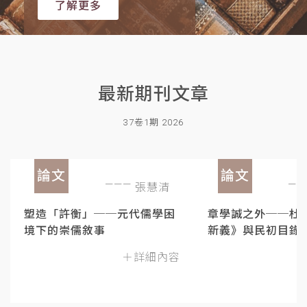
了解更多
最新期刊文章
37卷1期 2026
論文
論文
張慧清
塑造「許衡」──元代儒學困
章學誠之外──杜
境下的崇儒敘事
新義》與民初目錄
＋詳細內容