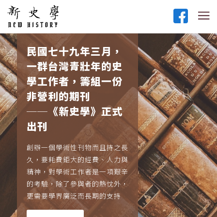
民國七十九年三月，
一群台灣青壯年的史
學工作者，籌組一份
非營利的期刊
──《新史學》正式
出刊
創辦一個學術性刊物而且持之長
久，要耗費鉅大的經費、人力與
精神，對學術工作者是一項艱辛
的考驗，除了參與者的熱忱外，
更需要學界廣泛而長期的支持