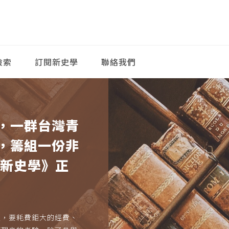
檢索
訂閱新史學
聯絡我們
，一群台灣青
，籌組一份非
《新史學》正
久，要耗費鉅大的經費、