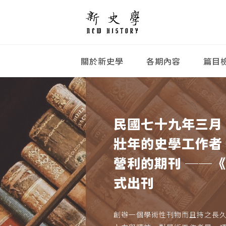
關於新史學
各期內容
篇目
民國七十九年三月
壯年的史學工作者
營利的期刊 ──
式出刊
創辦一個學術性刊物而且持之長