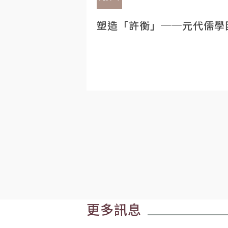
塑造「許衡」──元代儒學
更多訊息