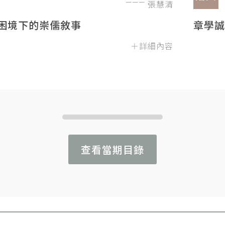
張慧清
困境下的崇儒敘事
章學誠
＋詳細內容
查看當期目錄