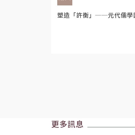
塑造「許衡」──元代儒學
更多訊息