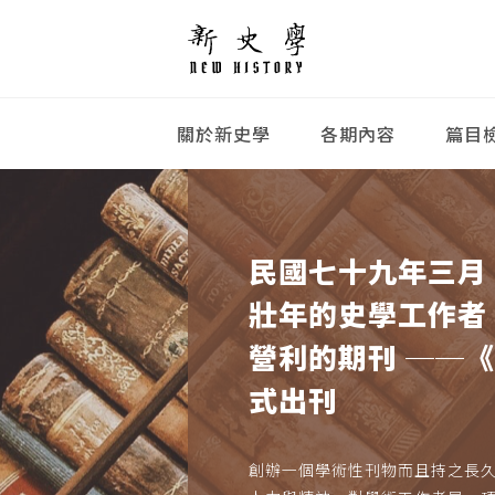
關於新史學
各期內容
篇目
民國七十九年三月
壯年的史學工作者
營利的期刊 ──
式出刊
創辦一個學術性刊物而且持之長