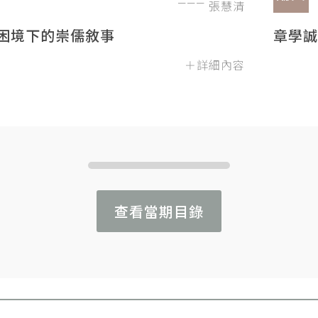
張慧清
困境下的崇儒敘事
章學誠
＋詳細內容
查看當期目錄