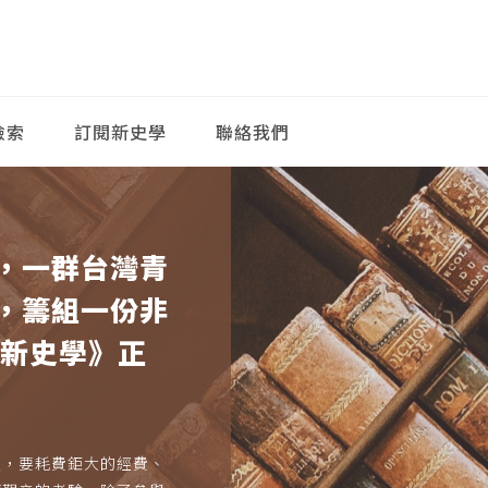
檢索
訂閱新史學
聯絡我們
，一群台灣青
，籌組一份非
《新史學》正
久，要耗費鉅大的經費、